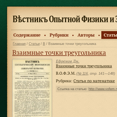
Содержание
Рубрики
Авторы
Стать
●
●
●
Главная
/
Статьи
/
В
/ Взаимные точки треугольника
Взаимные точки треугольника
Ефремов Дм.
Взаимные точки треугольника
В.О.Ф.Э.М.
(
№ 116
, стр. 141—148)
Рубрика:
Статьи по математике
Ссылка на статью:
http://www.vofem.ru