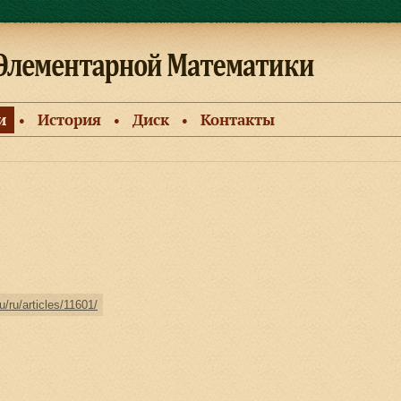
и
История
Диск
Контакты
●
●
●
/ru/articles/11601/