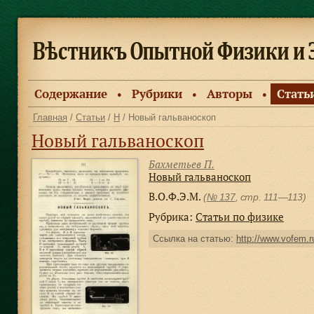
Содержание
Рубрики
Авторы
Стать
●
●
●
Главная
/
Статьи
/
Н
/ Новый гальваноскоп
Новый гальваноскоп
Бахметьев П.
Новый гальваноскоп
В.О.Ф.Э.М.
(
№ 137
, стр. 111—113)
Рубрика:
Статьи по физике
Ссылка на статью:
http://www.vofem.ru