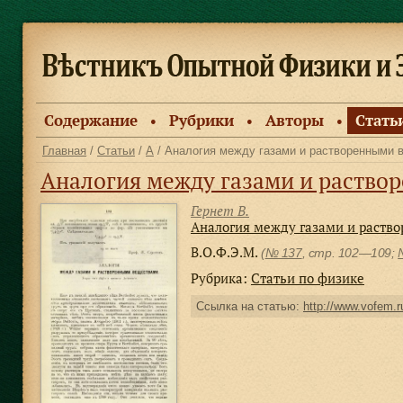
Содержание
Рубрики
Авторы
Стать
●
●
●
Главная
/
Статьи
/
А
/ Аналогия между газами и растворенными 
Аналогия между газами и раств
Гернет В.
Аналогия между газами и раств
В.О.Ф.Э.М.
(
№ 137
, стр. 102—109;
Рубрика:
Статьи по физике
Ссылка на статью:
http://www.vofem.ru