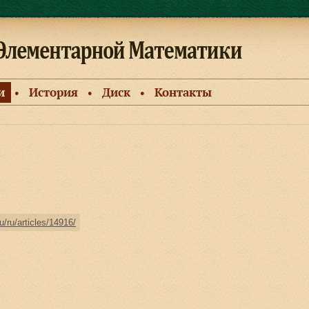
и
История
Диск
Контакты
●
●
●
u/ru/articles/14916/