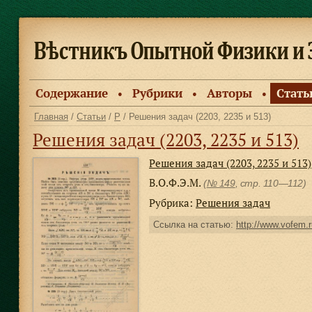
Содержание
Рубрики
Авторы
Стать
●
●
●
Главная
/
Статьи
/
Р
/ Решения задач (2203, 2235 и 513)
Решения задач (2203, 2235 и 513)
Решения задач (2203, 2235 и 513)
В.О.Ф.Э.М.
(
№ 149
, стр. 110—112)
Рубрика:
Решения задач
Ссылка на статью:
http://www.vofem.r