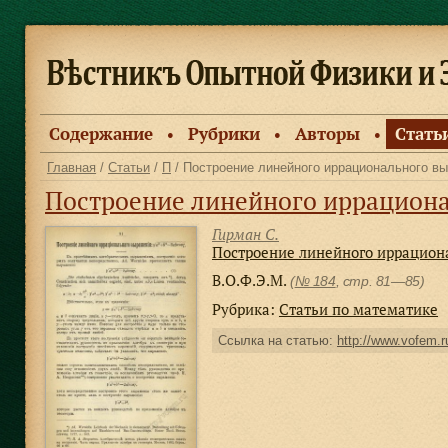
Содержание
Рубрики
Авторы
Стать
●
●
●
Главная
/
Статьи
/
П
/ Построение линейного иррационального выр
Построение линейного иррациональн
Гирман С.
Построение линейного иррациона
В.О.Ф.Э.М.
(
№ 184
, стр. 81—85)
Рубрика:
Статьи по математике
Ссылка на статью:
http://www.vofem.ru