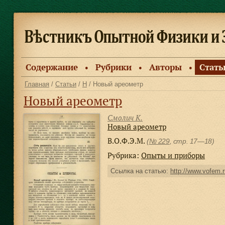
Содержание
Рубрики
Авторы
Стать
●
●
●
Главная
/
Статьи
/
Н
/ Новый ареометр
Новый ареометр
Смолич К.
Новый ареометр
В.О.Ф.Э.М.
(
№ 229
, стр. 17—18)
Рубрика:
Опыты и приборы
Ссылка на статью:
http://www.vofem.r