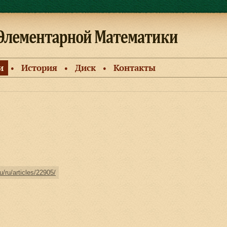
и
История
Диск
Контакты
●
●
●
u/ru/articles/22905/