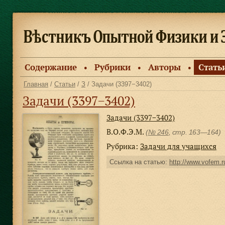
Содержание
Рубрики
Авторы
Стать
●
●
●
Главная
/
Статьи
/
З
/ Задачи (3397−3402)
Задачи (3397−3402)
Задачи (3397−3402)
В.О.Ф.Э.М.
(
№ 246
, стр. 163—164)
Рубрика:
Задачи для учащихся
Ссылка на статью:
http://www.vofem.ru