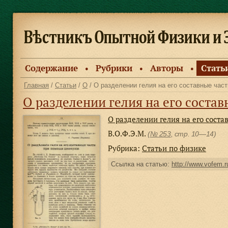
Содержание
Рубрики
Авторы
Стать
●
●
●
Главная
/
Статьи
/
О
/ О разделении гелия на его составные ча
О разделении гелия на его соста
О разделении гелия на его сост
В.О.Ф.Э.М.
(
№ 253
, стр. 10—14)
Рубрика:
Статьи по физике
Ссылка на статью:
http://www.vofem.ru