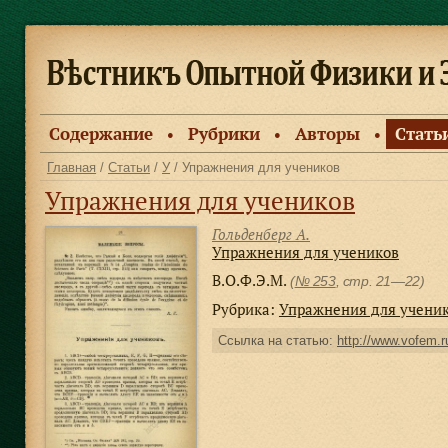
Содержание
Рубрики
Авторы
Стать
●
●
●
Главная
/
Статьи
/
У
/ Упражнения для учеников
Упражнения для учеников
Гольденберг А.
Упражнения для учеников
В.О.Ф.Э.М.
(
№ 253
, стр. 21—22)
Рубрика:
Упражнения для учени
Ссылка на статью:
http://www.vofem.ru