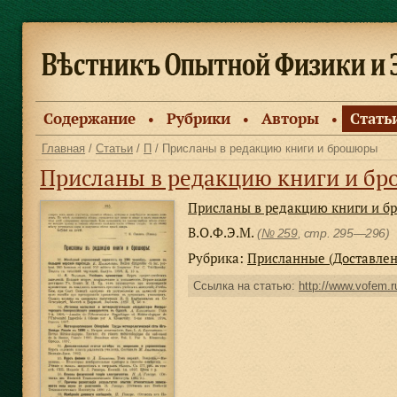
Содержание
Рубрики
Авторы
Стать
●
●
●
Главная
/
Статьи
/
П
/ Присланы в редакцию книги и брошюры
Присланы в редакцию книги и б
Присланы в редакцию книги и 
В.О.Ф.Э.М.
(
№ 259
, стр. 295—296)
Рубрика:
Присланные (Доставле
Ссылка на статью:
http://www.vofem.ru