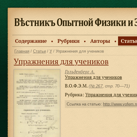
Содержание
Рубрики
Авторы
Стать
●
●
●
Главная
/
Статьи
/
У
/ Упражнения для учеников
Упражнения для учеников
Гольденберг А.
Упражнения для учеников
В.О.Ф.Э.М.
(
№ 267
, стр. 70—71)
Рубрика:
Упражнения для учени
Ссылка на статью:
http://www.vofem.ru