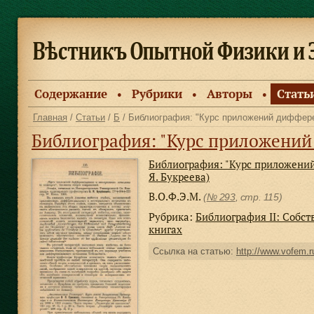
Содержание
Рубрики
Авторы
Стать
●
●
●
Главная
/
Статьи
/
Б
/ Библиография: "Курс приложений дифферен
Библиография: "Курс приложений дифференциального и и
Библиография: "Курс приложений
Я. Букреева)
В.О.Ф.Э.М.
(
№ 293
, стр. 115)
Рубрика:
Библиография II: Собс
книгах
Ссылка на статью:
http://www.vofem.ru