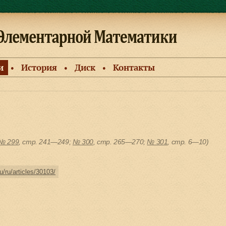
и
История
Диск
Контакты
●
●
●
№ 299
, cтр. 241—249;
№ 300
, cтр. 265—270;
№ 301
, cтр. 6—10)
u/ru/articles/30103/