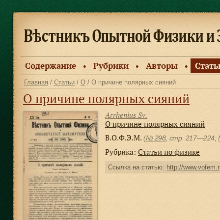
Содержание
Рубрики
Авторы
Стать
●
●
●
Главная
/
Статьи
/
О
/ О причине полярных сияний
О причине полярных сияний
Arrhenius Sv.
О причине полярных сияний
В.О.Ф.Э.М.
(
№ 298
, стр. 217—224;
Рубрика:
Статьи по физике
Ссылка на статью:
http://www.vofem.r