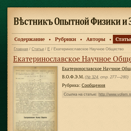
Содержание
Рубрики
Авторы
Стать
●
●
●
Главная
/
Статьи
/
Е
/ Екатеринославское Научное Общество
Екатеринославское Научное Общ
Екатеринославское Научное Общ
В.О.Ф.Э.М.
(
№ 324
, стр. 277—280)
Рубрика:
Сообщения
Ссылка на статью:
http://www.vofem.ru