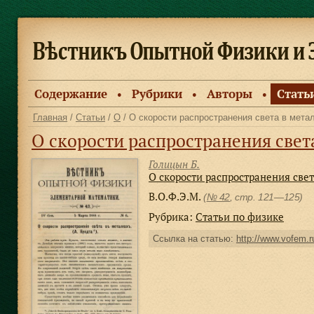
Содержание
Рубрики
Авторы
Стать
●
●
●
Главная
/
Статьи
/
О
/ О скорости распространения света в метал
О скорости распространения света
Голицын Б.
О скорости распространения свет
В.О.Ф.Э.М.
(
№ 42
, стр. 121—125)
Рубрика:
Статьи по физике
Ссылка на статью:
http://www.vofem.ru