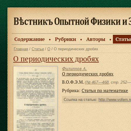
Содержание
Рубрики
Авторы
Стать
●
●
●
Главная
/
Статьи
/
О
/ О периодических дробях
О периодических дробях
Филиппов А.
О периодических дробях
В.О.Ф.Э.М.
(
№ 467—468
, стр. 252
Рубрика:
Статьи по математике
Ссылка на статью:
http://www.vofem.ru