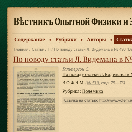
Содержание
Рубрики
Авторы
Стать
●
●
●
Главная
/
Статьи
/
П
/ По поводу статьи Л. Видемана в № 498 "В
По поводу статьи Л. Видемана в 
Гальперсон С.
По поводу статьи Л. Видемана в
В.О.Ф.Э.М.
(
№ 519
, стр. 75—76)
Рубрика:
Полемика
Ссылка на статью:
http://www.vofem.ru