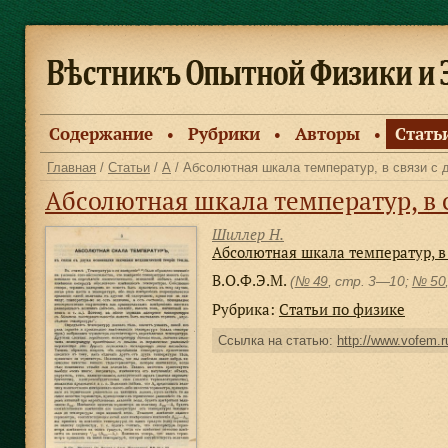
Содержание
Рубрики
Авторы
Стать
●
●
●
Главная
/
Статьи
/
А
/ Абсолютная шкала температур, в связи с 
Абсолютная шкала температур, в связи с дву
Шиллер Н.
Абсолютная шкала температур, в
В.О.Ф.Э.М.
(
№ 49
, стр. 3—10;
№ 50
Рубрика:
Статьи по физике
Ссылка на статью:
http://www.vofem.ru