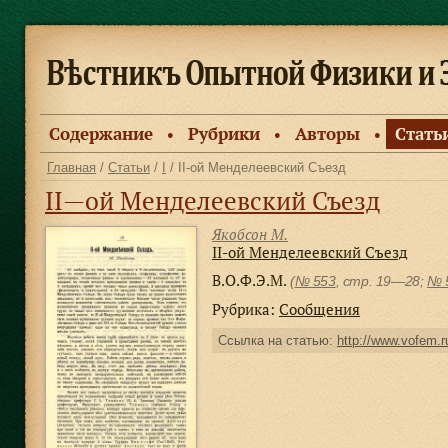
Содержание
Рубрики
Авторы
Стать
●
●
●
Главная
/
Статьи
/
I
/ II-ой Менделеевский Съезд
II—ой Менделеевский Съезд
Якобсон М.
II-ой Менделеевский Съезд
В.О.Ф.Э.М.
(
№ 553
, стр. 19—28;
№ 
Рубрика:
Сообщения
Ссылка на статью:
http://www.vofem.ru