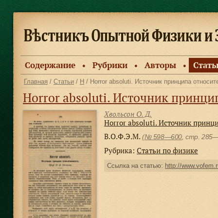
Содержание
Рубрики
Авторы
Стать
●
●
●
Главная
/
Статьи
/
H
/ Horror absoluti. Источник принципа относи
Horror absoluti. Источник принц
Хвольсон О. Д.
Horror absoluti. Источник принц
В.О.Ф.Э.М.
(
№ 598—600
, стр. 285
Рубрика:
Статьи по физике
Ссылка на статью:
http://www.vofem.r