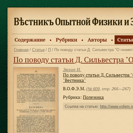
Содержание
Рубрики
Авторы
Стать
●
●
●
Главная
/
Статьи
/
П
/ По поводу статьи Д. Сильвестра "О геоме
По поводу статьи Д. Сильвестра "О геометрическом па
Зюзин И.
По поводу статьи Д. Сильвестра 
"Вестника"
В.О.Ф.Э.М.
(
№ 609
, стр. 266—267)
Рубрика:
Полемика
Ссылка на статью:
http://www.vofem.ru