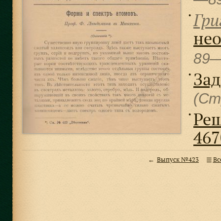
Гри
●
нео
89
Зад
●
(Ст
Реш
●
467
Выпуск №423
Вс