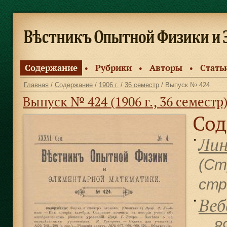
Содержание
Рубрики
Авторы
Стать
●
●
●
Главная
/
Содержание
/
1906 г.
/
36 семестр
/ Выпуск № 424
Выпуск № 424 (1906 г., 36 семестр
Сод
Лин
●
(Ст
cтр
Веб
●
—8