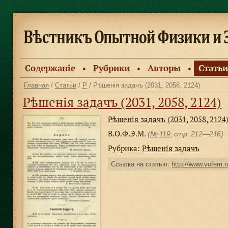
Содержанiе
Рубрики
Авторы
Статьи
●
●
●
Главная
/
Статьи
/
Р
/ Рѣшенiя задачъ (2031, 2058, 2124)
Рѣшенiя задачъ (2031, 2058, 2124)
Рѣшенiя задачъ (2031, 2058, 2124
В.О.Ф.Э.М.
(
№ 119
, стр. 212—216)
Рубрика:
Рѣшенiя задачъ
Ссылка на статью:
http://www.vofem.ru