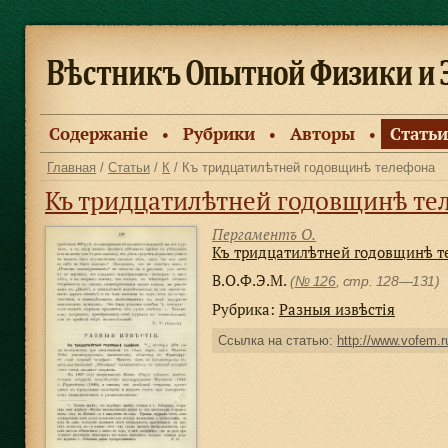
Содержанiе
Рубрики
Авторы
Статьи
●
●
●
Главная
/
Статьи
/
К
/ Къ тридцатилѣтней годовщинѣ телефона
Къ тридцатилѣтней годовщинѣ те
Пергаментъ О.
Къ тридцатилѣтней годовщинѣ т
В.О.Ф.Э.М.
(
№ 126
, стр. 128—131)
Рубрика:
Разныя извѣстiя
Ссылка на статью:
http://www.vofem.ru