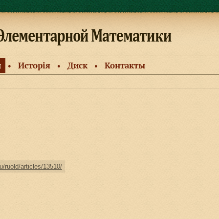
и
Исторiя
Диск
Контакты
●
●
●
u/ruold/articles/13510/