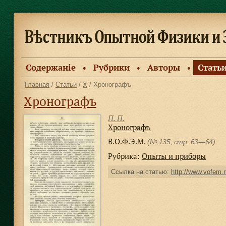
Содержанiе
Рубрики
Авторы
Стать
●
●
●
Главная
/
Статьи
/
Х
/ Хронографъ
Хронографъ
П. П.
Хронографъ
В.О.Ф.Э.М.
(
№ 135
, стр. 63—64)
Рубрика:
Опыты и приборы
Ссылка на статью:
http://www.vofem.r