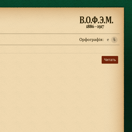
Орфографiя:
e
ѣ
Читать