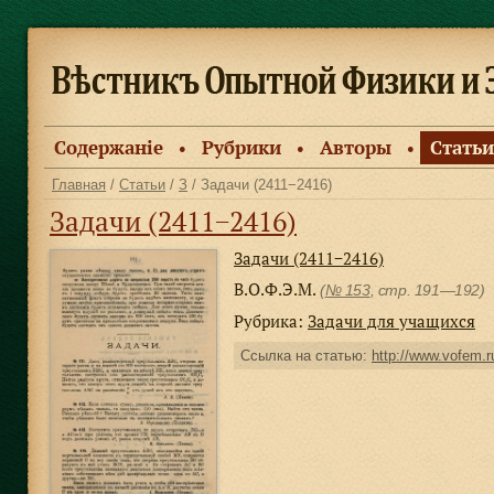
Содержанiе
Рубрики
Авторы
Статьи
●
●
●
Главная
/
Статьи
/
З
/ Задачи (2411−2416)
Задачи (2411−2416)
Задачи (2411−2416)
В.О.Ф.Э.М.
(
№ 153
, стр. 191—192)
Рубрика:
Задачи для учащихся
Ссылка на статью:
http://www.vofem.ru