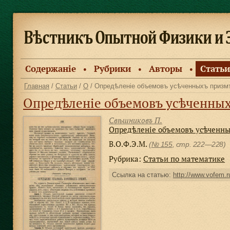
Содержанiе
Рубрики
Авторы
Статьи
●
●
●
Главная
/
Статьи
/
О
/ Опредѣленіе объемовъ усѣченныхъ призм
Опредѣленіе объемовъ усѣченны
Свѣшниковъ П.
Опредѣленіе объемовъ усѣченн
В.О.Ф.Э.М.
(
№ 155
, стр. 222—228)
Рубрика:
Статьи по математике
Ссылка на статью:
http://www.vofem.ru