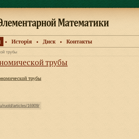
и
Исторiя
Диск
Контакты
●
●
●
кой трубы
ономической трубы
рономической трубы
u/ruold/articles/16909/