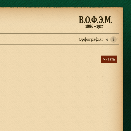
Орфографiя:
e
ѣ
Читать