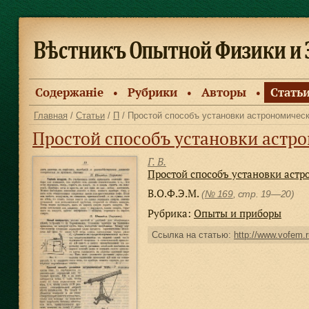
Содержанiе
Рубрики
Авторы
Стать
●
●
●
Главная
/
Статьи
/
П
/ Простой способъ установки астрономичес
Простой способъ установки астр
Г. В.
Простой способъ установки аст
В.О.Ф.Э.М.
(
№ 169
, стр. 19—20)
Рубрика:
Опыты и приборы
Ссылка на статью:
http://www.vofem.r