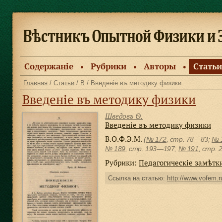
Содержанiе
Рубрики
Авторы
Статьи
●
●
●
Главная
/
Статьи
/
В
/ Введенiе въ методику физики
Введенiе въ методику физики
Шведовъ Ѳ.
Введенiе въ методику физики
В.О.Ф.Э.М.
(
№ 172
, стр. 78—83;
№ 
№ 189
, cтр. 193—197;
№ 191
, cтр.
Рубрики:
Педагогическiе замѣтк
Ссылка на статью:
http://www.vofem.ru