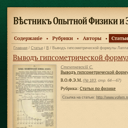
Содержанiе
Рубрики
Авторы
Статьи
●
●
●
Главная
/
Статьи
/
В
/ Выводъ гипсометрической формулы Лапл
Выводъ гипсометрической форму
Стемпневскiй С.
Выводъ гипсометрической форм
В.О.Ф.Э.М.
(
№ 183
, стр. 64—67)
Рубрика:
Статьи по физике
Ссылка на статью:
http://www.vofem.ru