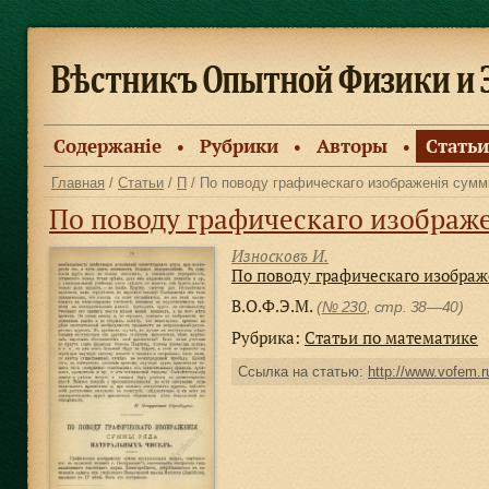
Содержанiе
Рубрики
Авторы
Статьи
●
●
●
Главная
/
Статьи
/
П
/ По поводу графическаго изображенiя сум
По поводу графическаго изображ
Износковъ И.
По поводу графическаго изобра
В.О.Ф.Э.М.
(
№ 230
, стр. 38—40)
Рубрика:
Статьи по математике
Ссылка на статью:
http://www.vofem.ru