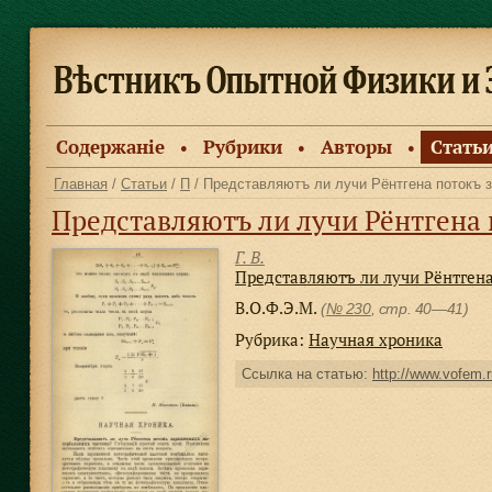
Содержанiе
Рубрики
Авторы
Стать
●
●
●
Главная
/
Статьи
/
П
/ Представляютъ ли лучи Рёнтгена потокъ 
Представляютъ ли лучи Рёнтгена
Г. В.
Представляютъ ли лучи Рёнтген
В.О.Ф.Э.М.
(
№ 230
, стр. 40—41)
Рубрика:
Научная хроника
Ссылка на статью:
http://www.vofem.r