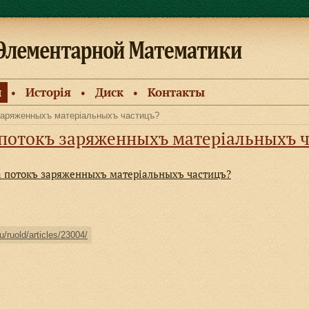
и
Исторiя
Диск
Контакты
●
●
●
заряженныхъ матерiальныхъ частицъ?
 потокъ заряженныхъ матерiальныхъ 
а потокъ заряженныхъ матерiальныхъ частицъ?
u/ruold/articles/23004/