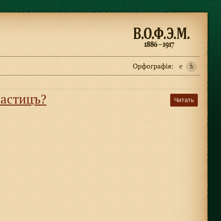
Орфографiя:
e
ѣ
частицъ?
Читать