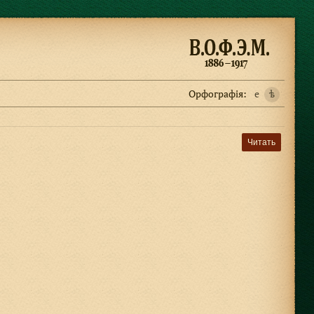
Орфографiя:
e
ѣ
Читать