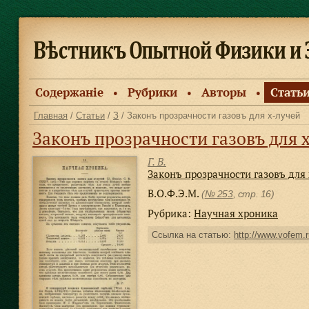
Содержанiе
Рубрики
Авторы
Стать
●
●
●
Главная
/
Статьи
/
З
/ Законъ прозрачности газовъ для x-лучей
Законъ прозрачности газовъ для
Г. В.
Законъ прозрачности газовъ для
В.О.Ф.Э.М.
(
№ 253
, стр. 16)
Рубрика:
Научная хроника
Ссылка на статью:
http://www.vofem.r