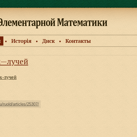
и
Исторiя
Диск
Контакты
●
●
●
 x—лучей
 x-лучей
u/ruold/articles/25307/