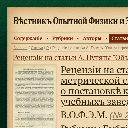
Содержанiе
Рубрики
Авторы
Статьи
●
●
●
Главная
/
Статьи
/
Р
/ Рецензiи на статьи А. Путяты "Объ употребленiи метриче
Рецензiи на статьи А. Путяты "Объ употребленiи метрической системы въ школѣ
Рецензiи на ст
метрической с
о постановкѣ 
учебныхъ заве
В.О.Ф.Э.М.
(
№ 