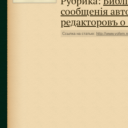
Рубрика:
Библi
сообщенiя авт
редакторовъ 
Ссылка на статью:
http://www.vofem.ru