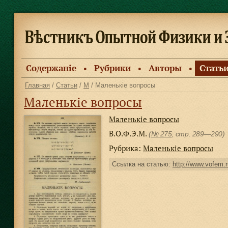
Содержанiе
Рубрики
Авторы
Стать
●
●
●
Главная
/
Статьи
/
М
/ Маленькiе вопросы
Маленькiе вопросы
Маленькiе вопросы
В.О.Ф.Э.М.
(
№ 275
, стр. 289—290)
Рубрика:
Маленькiе вопросы
Ссылка на статью:
http://www.vofem.r