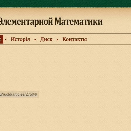
и
Исторiя
Диск
Контакты
●
●
●
u/ruold/articles/27504/