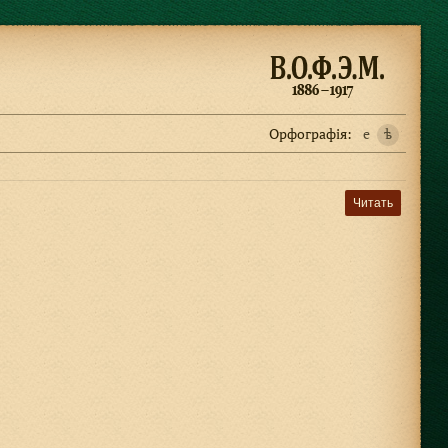
Орфографiя:
e
ѣ
Читать