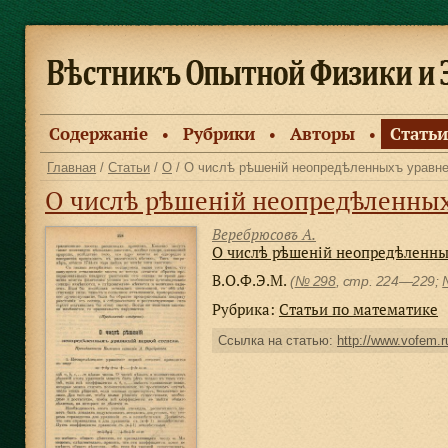
Содержанiе
Рубрики
Авторы
Статьи
●
●
●
Главная
/
Статьи
/
О
/ О числѣ рѣшеній неопредѣленныхъ уравне
О числѣ рѣшеній неопредѣленных
Веребрюсовъ А.
О числѣ рѣшеній неопредѣленны
В.О.Ф.Э.М.
(
№ 298
, стр. 224—229;
Рубрика:
Статьи по математике
Ссылка на статью:
http://www.vofem.ru