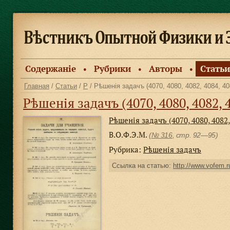
Содержанiе
Рубрики
Авторы
Статьи
●
●
●
Главная
/
Статьи
/
Р
/ Рѣшенiя задачъ (4070, 4080, 4082, 4084, 40
Рѣшенiя задачъ (4070, 4080, 4082, 4
Рѣшенiя задачъ (4070, 4080, 4082,
В.О.Ф.Э.М.
(
№ 316
, стр. 92—95)
Рубрика:
Рѣшенiя задачъ
Ссылка на статью:
http://www.vofem.ru