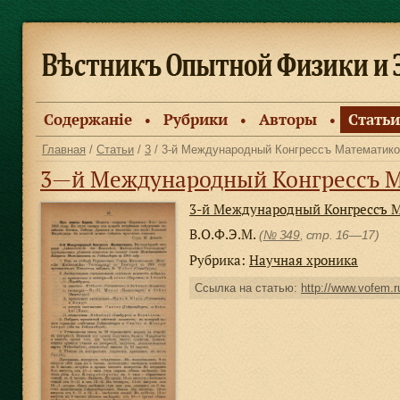
Содержанiе
Рубрики
Авторы
Статьи
●
●
●
Главная
/
Статьи
/
3
/ 3-й Международный Конгрессъ Математик
3—й Международный Конгрессъ 
3-й Международный Конгрессъ 
В.О.Ф.Э.М.
(
№ 349
, стр. 16—17)
Рубрика:
Научная хроника
Ссылка на статью:
http://www.vofem.ru