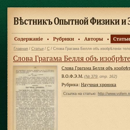
Содержанiе
Рубрики
Авторы
Статьи
●
●
●
Главная
/
Статьи
/
С
/ Слова Грагама Белля объ изобрѣтенiи те
Слова Грагама Белля объ изобрѣт
Слова Грагама Белля объ изобрѣ
В.О.Ф.Э.М.
(
№ 379
, стр. 162)
Рубрика:
Научная хроника
Ссылка на статью:
http://www.vofem.ru