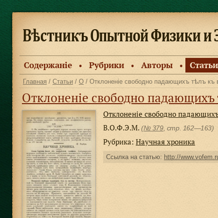
Содержанiе
Рубрики
Авторы
Статьи
●
●
●
Главная
/
Статьи
/
О
/ Отклоненiе свободно падающихъ тѣлъ къ 
Отклоненiе свободно падающихъ 
Отклоненiе свободно падающихъ
В.О.Ф.Э.М.
(
№ 379
, стр. 162—163)
Рубрика:
Научная хроника
Ссылка на статью:
http://www.vofem.ru