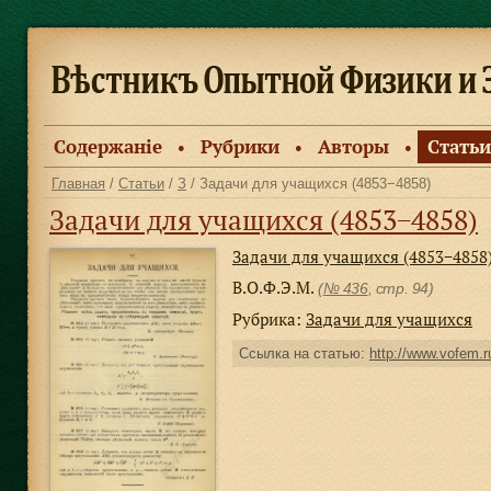
Содержанiе
Рубрики
Авторы
Статьи
●
●
●
Главная
/
Статьи
/
З
/ Задачи для учащихся (4853−4858)
Задачи для учащихся (4853−4858)
Задачи для учащихся (4853−4858
В.О.Ф.Э.М.
(
№ 436
, стр. 94)
Рубрика:
Задачи для учащихся
Ссылка на статью:
http://www.vofem.ru