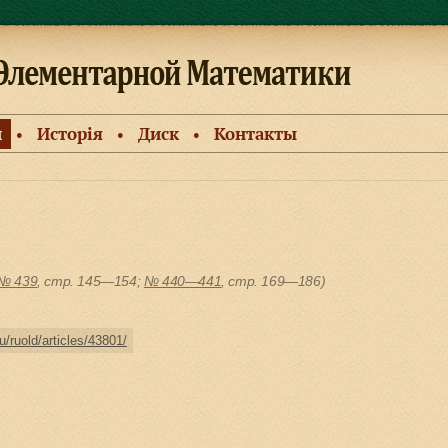
и
Исторiя
Диск
Контакты
●
●
●
№ 439
, cтр. 145—154;
№ 440—441
, cтр. 169—186)
u/ruold/articles/43801/