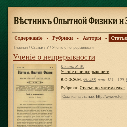
Содержанiе
Рубрики
Авторы
Стать
●
●
●
Главная
/
Статьи
/
У
/ Ученiе о непрерывности
Ученiе о непрерывности
Каганъ В. Ф.
Ученiе о непрерывности
В.О.Ф.Э.М.
(
№ 438
, стр. 121—129;
Рубрика:
Статьи по математике
Ссылка на статью:
http://www.vofem.r