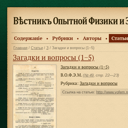
Содержанiе
Рубрики
Авторы
Статьи
●
●
●
Главная
/
Статьи
/
З
/ Загадки и вопросы (1−5)
Загадки и вопросы (1−5)
Загадки и вопросы (1−5)
В.О.Ф.Э.М.
(
№ 49
, стр. 22—23)
Рубрика:
Загадки и вопросы
Ссылка на статью:
http://www.vofem.ru