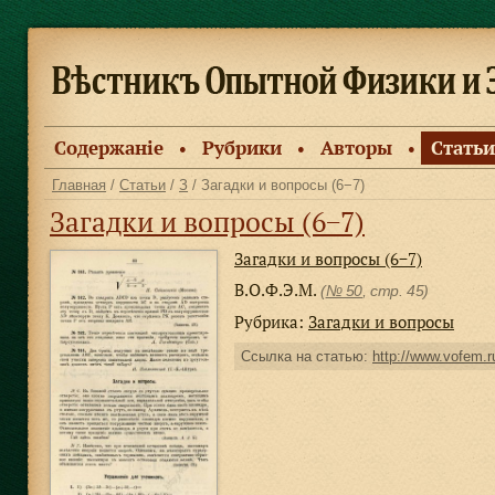
Содержанiе
Рубрики
Авторы
Статьи
●
●
●
Главная
/
Статьи
/
З
/ Загадки и вопросы (6−7)
Загадки и вопросы (6−7)
Загадки и вопросы (6−7)
В.О.Ф.Э.М.
(
№ 50
, стр. 45)
Рубрика:
Загадки и вопросы
Ссылка на статью:
http://www.vofem.ru