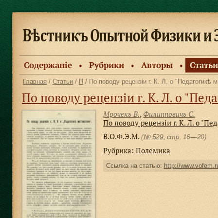
Содержанiе
Рубрики
Авторы
Статьи
●
●
●
Главная
/
Статьи
/
П
/ По поводу рецензiи г. К. Л. о "Педагогикѣ 
По поводу рецензiи г. К. Л. о "Пе
Мрочекъ В.
,
Филипповичъ С.
По поводу рецензiи г. К. Л. о "П
В.О.Ф.Э.М.
(
№ 529
, стр. 16—20)
Рубрика:
Полемика
Ссылка на статью:
http://www.vofem.ru