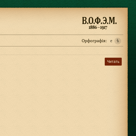
Орфографiя:
e
ѣ
Читать