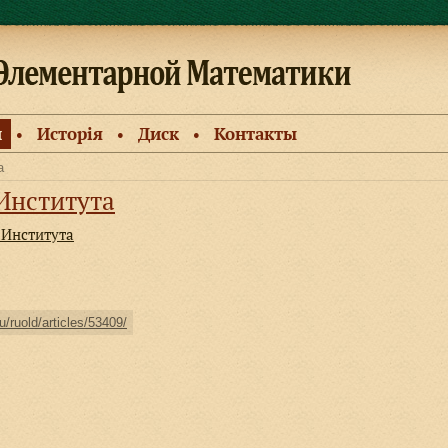
и
Исторiя
Диск
Контакты
●
●
●
а
Института
 Института
u/ruold/articles/53409/