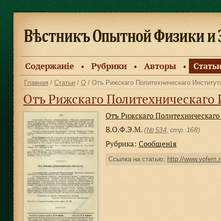
Содержанiе
Рубрики
Авторы
Стать
●
●
●
Главная
/
Статьи
/
О
/ Отъ Рижскаго Политехническаго Институт
Отъ Рижскаго Политехническаго 
Отъ Рижскаго Политехническаго
В.О.Ф.Э.М.
(
№ 534
, стр. 168)
Рубрика:
Сообщенiя
Ссылка на статью:
http://www.vofem.r