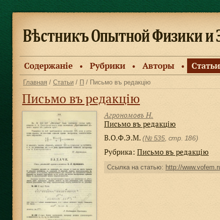
Содержанiе
Рубрики
Авторы
Статьи
●
●
●
Главная
/
Статьи
/
П
/ Письмо въ редакцiю
Письмо въ редакцiю
Агрономовъ Н.
Письмо въ редакцiю
В.О.Ф.Э.М.
(
№ 535
, стр. 186)
Рубрика:
Письмо въ редакцiю
Ссылка на статью:
http://www.vofem.ru