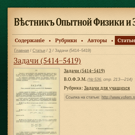
Содержанiе
Рубрики
Авторы
Статьи
●
●
●
Главная
/
Статьи
/
З
/ Задачи (5414−5419)
Задачи (5414−5419)
Задачи (5414−5419)
В.О.Ф.Э.М.
(
№ 536
, стр. 213—214)
Рубрика:
Задачи для учащихся
Ссылка на статью:
http://www.vofem.ru