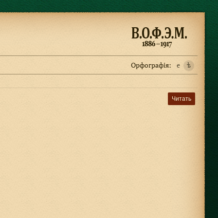
Орфографiя:
e
ѣ
Читать