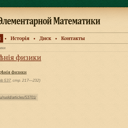
и
Исторiя
Диск
Контакты
●
●
●
ики
рѣнiя физики
зрѣнiя физики
№ 537
, cтр. 217—232)
u/ruold/articles/53701/