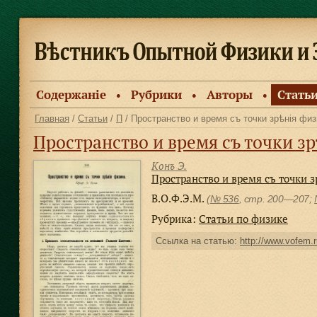
Содержанiе
Рубрики
Авторы
Стать
●
●
●
Главная
/
Статьи
/
П
/ Пространство и время съ точки зрѣнiя физ
Пространство и время съ точки з
Конъ Э.
Пространство и время съ точки 
В.О.Ф.Э.М.
(
№ 536
, стр. 200—207;
Рубрика:
Статьи по физике
Ссылка на статью:
http://www.vofem.r