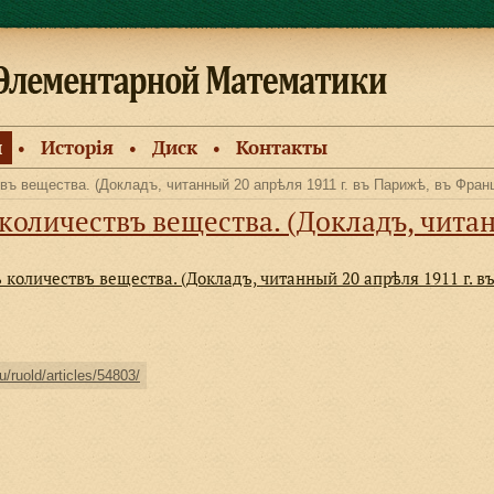
и
Исторiя
Диск
Контакты
●
●
●
въ вещества. (Докладъ, читанный 20 апрѣля 1911 г. въ Парижѣ, въ Фра
ва. (Докладъ, читанный 20 апрѣля 1911 г. въ Парижѣ, 
количествъ вещества. (Докладъ, читанный 20 апрѣля 1911 г.
u/ruold/articles/54803/