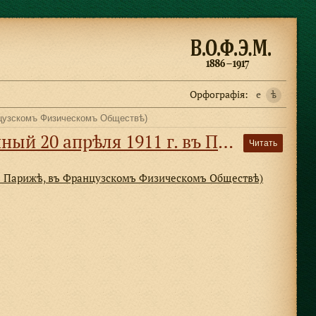
Орфографiя:
e
ѣ
нцузскомъ Физическомъ Обществѣ)
въ Французскомъ Физическомъ Обществѣ)
Читать
 въ Парижѣ, въ Французскомъ Физическомъ Обществѣ)