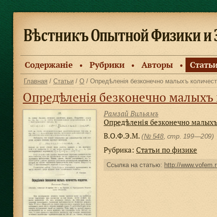
Содержанiе
Рубрики
Авторы
Стать
●
●
●
Главная
/
Статьи
/
О
/ Опредѣленiя безконечно малыхъ количест
Опредѣленiя безконечно малыхъ количествъ вещест
Рамзай Вильямъ
Опредѣленiя безконечно малыхъ 
В.О.Ф.Э.М.
(
№ 548
, стр. 199—209)
Рубрика:
Статьи по физике
Ссылка на статью:
http://www.vofem.r